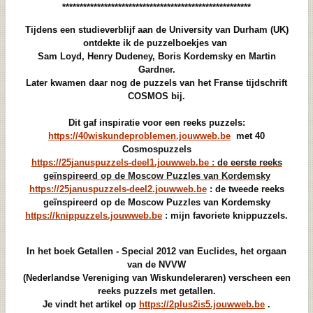
******************************************************
Tijdens een studieverblijf aan de University van Durham (UK)
ontdekte ik de puzzelboekjes van
Sam Loyd, Henry Dudeney, Boris Kordemsky en Martin
Gardner.
Later kwamen daar nog de puzzels van het Franse tijdschrift
COSMOS bij.
Dit gaf inspiratie voor een reeks puzzels:
https://40wiskundeproblemen.jouwweb.be
met 40
Cosmospuzzels
https://25januspuzzels-deel1.jouwweb.be :
de eerste reeks
geïnspireerd op de Moscow Puzzles van Kordemsky
https://25januspuzzels-deel2.jouwweb.be
: de tweede reeks
geïnspireerd op de Moscow Puzzles van Kordemsky
https://knippuzzels.jouwweb.be
: mijn favoriete knippuzzels.
In het boek Getallen - Special 2012 van Euclides, het orgaan
van de NVVW
(Nederlandse Vereniging van Wiskundeleraren) verscheen een
reeks puzzels met getallen.
Je vindt het artikel op
https://2plus2is5.jouwweb.be
.