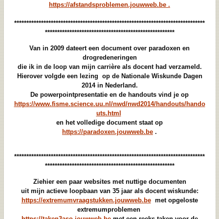
https://afstandsproblemen.jouwweb.be .
******************************************************************************
*****************************************************
Van in 2009 dateert een document over paradoxen en
drogredeneringen
die ik in de loop van mijn carrière als docent had verzameld.
Hierover volgde een lezing op de Nationale Wiskunde Dagen
2014 in Nederland.
De powerpointpresentatie en de handouts vind je op
https://www.fisme.science.uu.nl/nwd/nwd2014/handouts/hando
uts.html
en het volledige document staat op
https://paradoxen.jouwweb.be
.
******************************************************************************
*****************************************************
Ziehier een paar websites met nuttige documenten
uit mijn actieve loopbaan van 35 jaar als docent wiskunde:
https://extremumvraagstukken.jouwweb.be
met opgeloste
extremumproblemen
https://taken3aso.jouwweb.be
met een reeks taken voor de