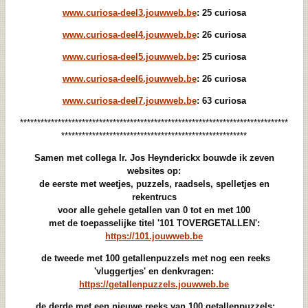
www.curiosa-deel3.jouwweb.be
: 25 curiosa
www.curiosa-deel4.jouwweb.be
: 26 curiosa
www.curiosa-deel5.jouwweb.be
: 25 curiosa
www.curiosa-deel6.jouwweb.be
: 26 curiosa
www.curiosa-deel7.jouwweb.be
: 63 curiosa
******************************************************************************
******************************************************
Samen met collega Ir. Jos Heynderickx bouwde ik zeven
websites op:
de eerste met weetjes, puzzels, raadsels, spelletjes en
rekentrucs
voor alle gehele getallen van 0 tot en met 100
met de toepasselijke titel '101 TOVERGETALLEN':
https://101.jouwweb.be
de tweede met 100 getallenpuzzels met nog een reeks
'vluggertjes' en denkvragen:
https://getallenpuzzels.jouwweb.be
de derde met een nieuwe reeks van 100 getallenpuzzels: