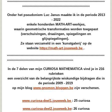
******************************************************************************
******************************************************
Onder het pseudoniem Luc Janus maakte ik in de periode 2013
- 2022
enkele honderden MATH-ART-werkjes,
waarin geometrische transformaties worden toegepast
(verschuivingen, draaiingen, spiegelingen en
glijspiegelingen).
Ze staan verzameld in een 'kunstgalerij' op de
website
https://math-art.jouwweb.be
.
******************************************************************************
*****************************************************
In de 7 delen van mijn CURIOSA MATHEMATICA vind je in 216
rubrieken
een overzicht van de belangrijkste wiskundige bijdragen die in
de periode 2009 - 2019
op mijn blog
www.gnomon.bloggen.be
zijn verschenen.
www.curiosa-deel1.jouwweb.be
: 25 curiosa
www.curiosa-deel2.jouwweb.be
: 26 curiosa