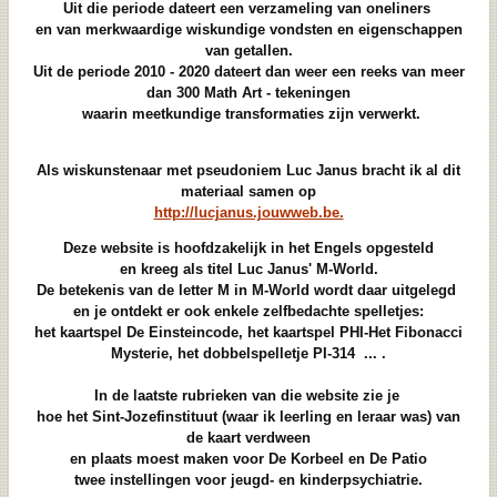
Uit die periode dateert een verzameling van oneliners
en van merkwaardige wiskundige vondsten en eigenschappen
van getallen.
Uit de periode 2010 - 2020 dateert dan weer een reeks van meer
dan 300 Math Art - tekeningen
waarin meetkundige transformaties zijn verwerkt.
Als wiskunstenaar met pseudoniem Luc Janus bracht ik al dit
materiaal samen op
http://lucjanus.jouwweb.be.
Deze website is hoofdzakelijk in het Engels opgesteld
en kreeg als titel Luc Janus' M-World.
De betekenis van de letter M in M-World wordt daar uitgelegd
en je ontdekt er ook enkele zelfbedachte spelletjes:
het kaartspel De Einsteincode, het kaartspel PHI-Het Fibonacci
Mysterie, het dobbelspelletje PI-314 ... .
In de laatste rubrieken van die website zie je
hoe het Sint-Jozefinstituut (waar ik leerling en leraar was) van
de kaart verdween
en plaats moest maken voor De Korbeel en De Patio
twee instellingen voor jeugd- en kinderpsychiatrie.