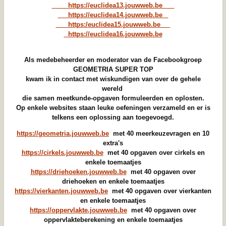
https://euclidea13.jouwweb.be
https://euclidea14.jouwweb.be
https:/euclidea15
.jouwweb.be
https://euclidea16.jouwweb.be
Als medebeheerder en moderator van de Facebookgroep
GEOMETRIA SUPER TOP
kwam ik in contact met wiskundigen van over de gehele
wereld
die samen meetkunde-opgaven formuleerden en oplosten.
Op enkele websites staan leuke oefeningen verzameld en er is
telkens
een oplossing aan toegevoegd.
https://geometria.jouwweb.be
met 40 meerkeuzevragen en 10
extra's
https://cirkels.jouwweb.be
met 40 opgaven over cirkels en
enkele toemaatjes
https://driehoeken.jouwweb.be
met 40 opgaven over
driehoeken en enkele toemaatjes
https://vierkanten.jouwweb.be
met 40 opgaven over vierkanten
en enkele toemaatjes
https://oppervlakte.jouwweb.be
met 40 opgaven over
oppervlakteberekening en enkele toemaatjes