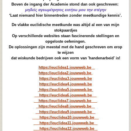
Boven de ingang der Academie stond dan ook geschreven:
μηδείς αγεωμέτρητος εισήτω μου την στέγην
‘Laat niemand hier binnentreden zonder meetkundige kennis’.
De vlakke euclidische meetkunde was altijd al een van mijn
stokpaardjes
Op verschillende websites staan fascinerende stellingen en
opgeloste oefeningen.
De oplossingen zijn meestal met de hand geschreven om erop
te wijzen
dat wiskunde bedrijven ook een vorm van 'handenarbeid' is!
https://euclidea1.jouwweb.be
https://euclidea2.jouwweb.be
https://euclidea3.jouwweb.be
https://euclidea4.jouwweb.be
https://euclidea5.jouwweb.be
https://euclidea6.jouwweb.be
https://euclidea7.jouwweb.be
https://euclidea8.jouwweb.be
https://euclidea9.jouwweb.be
https://euclidea10.jouwweb.be
https://euclidea11.jouwweb.be
https://euclidea12.jouwweb.be