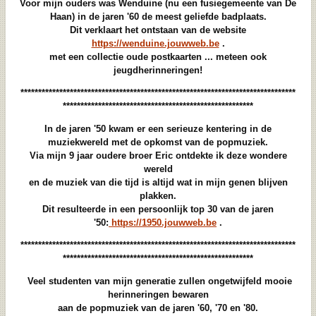
Voor mijn ouders was Wenduine (nu een fusiegemeente van De
Haan) in de jaren '60 de meest geliefde badplaats.
Dit verklaart het ontstaan van de website
https://wenduine.jouwweb.be
.
met een collectie oude postkaarten ... meteen ook
jeugdherinneringen!
******************************************************************************
******************************************************
In de jaren '50 kwam er een serieuze kentering in de
muziekwereld met de opkomst van de popmuziek.
Via mijn 9 jaar oudere broer Eric ontdekte ik deze wondere
wereld
en de muziek van die tijd is altijd wat in mijn genen blijven
plakken.
Dit resulteerde in een persoonlijk top 30 van de jaren
'50:
https://1950.jouwweb.be
.
******************************************************************************
******************************************************
Veel studenten van mijn generatie zullen ongetwijfeld mooie
herinneringen bewaren
aan de popmuziek van de jaren '60, '70 en '80.