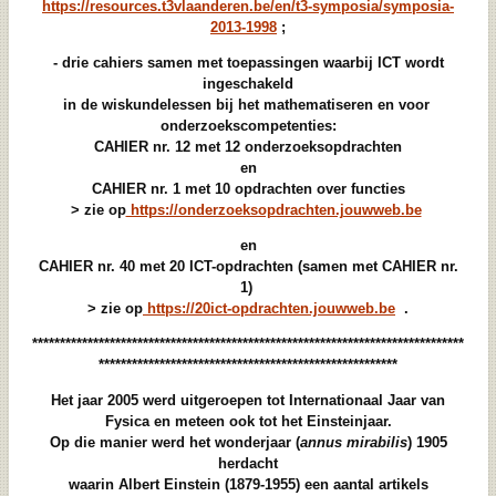
https://resources.t3vlaanderen.be/en/t3-symposia/symposia-
2013-1998
;
- drie cahiers samen met toepassingen waarbij ICT wordt
ingeschakeld
in de wiskundelessen bij het mathematiseren en voor
onderzoekscompetenties:
CAHIER nr. 12 met 12 onderzoeksopdrachten
en
CAHIER nr. 1 met 10 opdrachten over functies
> zie op
https://onderzoeksopdrachten.jouwweb.be
en
CAHIER nr. 40 met 20 ICT-opdrachten (samen met CAHIER nr.
1)
> zie op
https://20ict-opdrachten.jouwweb.be
.
******************************************************************************
******************************************************
Het jaar 2005 werd uitgeroepen tot Internationaal Jaar van
Fysica en meteen ook tot het Einsteinjaar.
Op die manier werd het wonderjaar (
annus mirabilis
) 1905
herdacht
waarin Albert Einstein (1879-1955) een aantal artikels