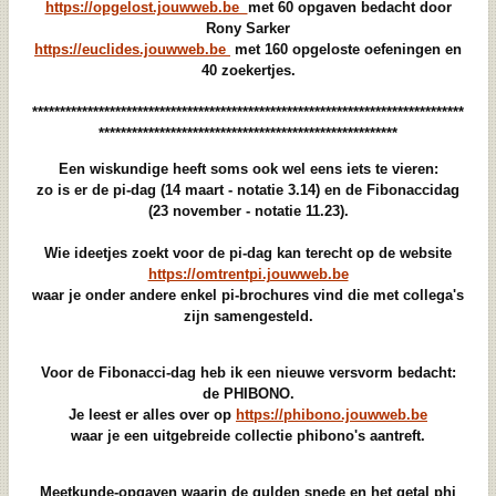
https://opgelost.jouwweb.be
met 60 opgaven bedacht door
Rony Sarker
https://euclides.jouwweb.be
met 160 opgeloste oefeningen en
40 zoekertjes.
******************************************************************************
******************************************************
Een wiskundige heeft soms ook wel eens iets te vieren:
zo is er de pi-dag (14 maart - notatie 3.14) en de Fibonaccidag
(23 november - notatie 11.23).
Wie ideetjes zoekt voor de pi-dag kan terecht op de website
https://omtrentpi.jouwweb.be
waar je onder andere enkel pi-brochures vind die met collega's
zijn samengesteld.
Voor de Fibonacci-dag heb ik een nieuwe versvorm bedacht:
de PHIBONO.
Je leest er alles over op
https://phibono.jouwweb.be
waar je een uitgebreide collectie phibono's aantreft.
Meetkunde-opgaven waarin de gulden snede en het getal phi