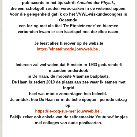
publiceerde in het tijdschrift
Annalen der Physik
,
die een schokgolf zouden veroorzaken in de wetenschappen.
Voor die gelegenheid gaf ik op het VVWL-wiskundecongres in
Oostende
een lezing met als titel 'De Einsteincode' en hiermee
verbonden kwam er een kaartspel met dezelfde naam.
Je leest alles hierover op de website
https://einsteincode.jouwweb.be
.
Iedereen zal wel weten dat Einstein in 1933 gedurende 6
maanden onderdook
in De Haan, de mooiste Vlaamse badplaats.
De Haan is sedert 2010 de plaats aan zee waar ik samen met
Ingrid
heel wat mooie zomerdagen heb beleefd.
Je ontdekt hoe De Haan er in de belle époque - periode uitzag
op
https://le-coq-sur-mer.jouwweb.be
.
Bekijk zeker ook enkele van de zelfgemaakte Youtube-filmpjes
met collages van oude postkaarten.