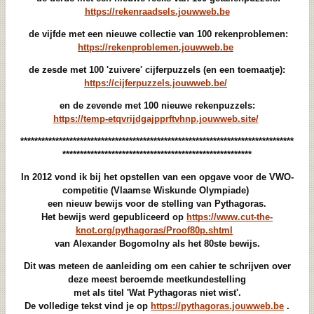
https://rekenraadsels.jouwweb.be
de vijfde met een nieuwe collectie van 100 rekenproblemen:
https://rekenproblemen.jouwweb.be
de zesde met 100 'zuivere' cijferpuzzels (en een toemaatje):
https://cijferpuzzels.jouwweb.be/
en de zevende met 100 nieuwe rekenpuzzels:
https://temp-etqvrijdgajpprftvhnp.jouwweb.site/
******************************************************************************
******************************************************
In 2012 vond ik bij het opstellen van een opgave voor de VWO-
competitie (Vlaamse Wiskunde Olympiade)
een nieuw bewijs voor de stelling van Pythagoras.
Het bewijs werd gepubliceerd op
https://www.cut-the-
knot.org/pythagoras/Proof80p.shtml
van Alexander Bogomolny als het 80ste bewijs.
Dit was meteen de aanleiding om een cahier te schrijven over
deze meest beroemde meetkundestelling
met als titel 'Wat Pythagoras niet wist'.
De volledige tekst vind je op
https://pythagoras.jouwweb.be
.