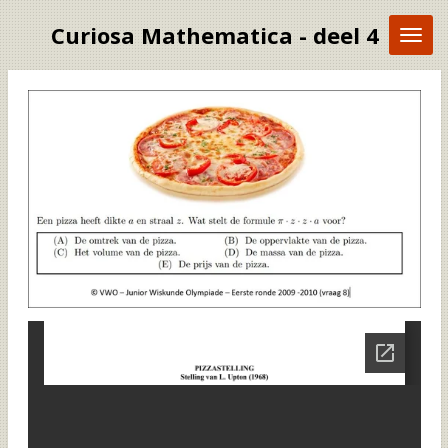
Ga
Curiosa Mathematica - deel 4
direct
naar
de
hoofdinhoud