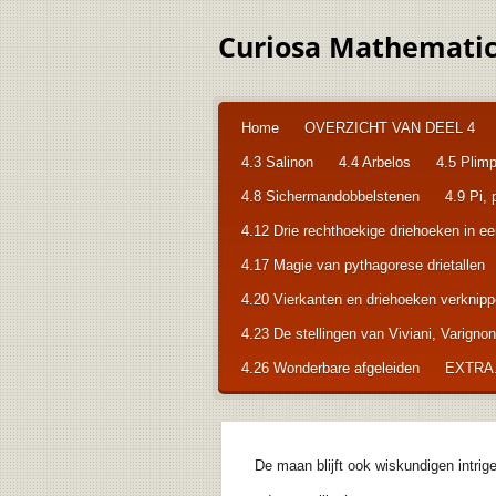
Ga
Curiosa Mathematica
direct
naar
de
hoofdinhoud
Home
OVERZICHT VAN DEEL 4
4.3 Salinon
4.4 Arbelos
4.5 Plim
4.8 Sichermandobbelstenen
4.9 Pi,
4.12 Drie rechthoekige driehoeken in e
4.17 Magie van pythagorese drietallen
4.20 Vierkanten en driehoeken verknip
4.23 De stellingen van Viviani, Varigno
4.26 Wonderbare afgeleiden
EXTRA. 
De maan blijft ook wiskundigen intrig