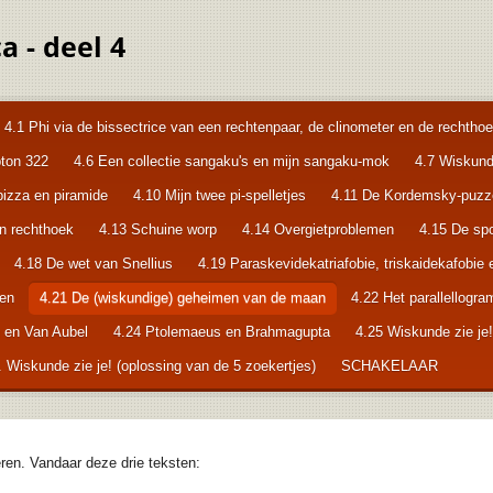
 - deel 4
4.1 Phi via de bissectrice van een rechtenpaar, de clinometer en de rechth
pton 322
4.6 Een collectie sangaku's en mijn sangaku-mok
4.7 Wiskund
 pizza en piramide
4.10 Mijn twee pi-spelletjes
4.11 De Kordemsky-puzze
en rechthoek
4.13 Schuine worp
4.14 Overgietproblemen
4.15 De spo
4.18 De wet van Snellius
4.19 Paraskevidekatriafobie, triskaidekafobie e
pen
4.21 De (wiskundige) geheimen van de maan
4.22 Het parallellogr
n en Van Aubel
4.24 Ptolemaeus en Brahmagupta
4.25 Wiskunde zie je!
Wiskunde zie je! (oplossing van de 5 zoekertjes)
SCHAKELAAR
eren. Vandaar deze drie teksten: