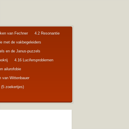
oeken van Fechner
4.2 Resonantie
e met de vakbegeleiders
ls en de Janus-puzzels
okrij
4.16 Lucifersproblemen
n ailurofobie
am van Wittenbauer
 (5 zoekertjes)