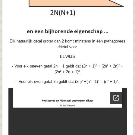
en een bijhorende eigenschap ...
Elk natuurlijk getal groter dan 2 komt minstens in één pythagorees
drietal voor.
BEWIJS
- Voor elk oneven getal 2n + 1 geldt dat (2n + 1)² + (2n² + 2n)² =
(2n² + 2n + 1)².
- Voor elk even getal 2n geldt dat (2n)² +(n² - 1)² = (n² + 1)².