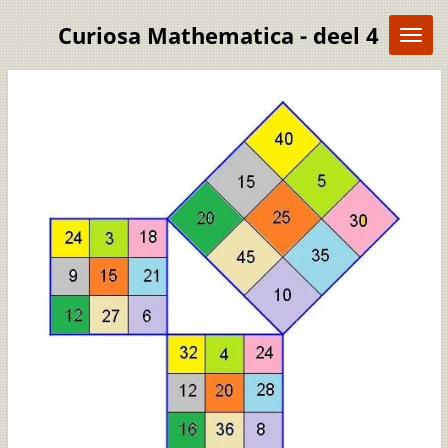
Ga
Curiosa Mathematica - deel 4
direct
naar
de
hoofdinhoud