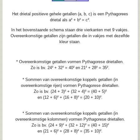
Het drietal positieve gehele getallen (a, b, c) is een Pythagorees
drietal als a² + b² = c².
In het bovenstaande schema staan drie vierkanten met 9 vakjes.
Overeenkomstige getallen zijn getallen die in vakjes met dezelfde
kleur staan.
* Overeenkomstige getallen vormen Pythagorese drietallen.
Zo is bv. 24² + 32² = 40² en 21² + 28² = 35².
* Sommen van overeenkomstige koppels getallen (in
overeenkomstige rijen) vormen Pythagorese drietallen.
Zo is bv. (24 + 3)² + (32 + 4)² = (40 + 5)²
en (12 + 6)² + (16 + 8)² = (20 + 10)².
* Sommen van overeenkomstige koppels getallen (in
overeenkomstige kolommen) vormen Pythagorese drietallen.
Zo is bv. (24 + 9)² + (32 + 12)² = (40 + 15)²
en (21 + 6)² + (28 + 8)² = (35 + 10)².